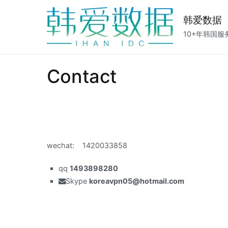
Skip
to
韩爱数据
content
10+年韩国
Contact
wechat: 1420033858
qq
1493898280
Skype
koreavpn05@hotmail.com